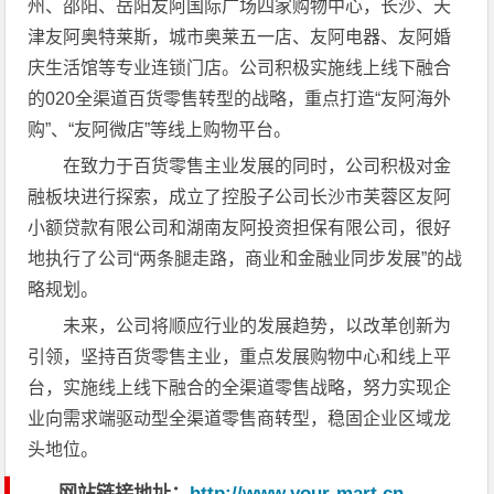
州、邵阳、岳阳友阿国际广场四家购物中心，长沙、天
津友阿奥特莱斯，城市奥莱五一店、友阿电器、友阿婚
庆生活馆等专业连锁门店。公司积极实施线上线下融合
的020全渠道百货零售转型的战略，重点打造“友阿海外
购”、“友阿微店”等线上购物平台。
在致力于百货零售主业发展的同时，公司积极对金
融板块进行探索，成立了控股子公司长沙市芙蓉区友阿
小额贷款有限公司和湖南友阿投资担保有限公司，很好
地执行了公司“两条腿走路，商业和金融业同步发展”的战
略规划。
未来，公司将顺应行业的发展趋势，以改革创新为
引领，坚持百货零售主业，重点发展购物中心和线上平
台，实施线上线下融合的全渠道零售战略，努力实现企
业向需求端驱动型全渠道零售商转型，稳固企业区域龙
头地位。
网站链接地址：
http://www.your-mart.cn