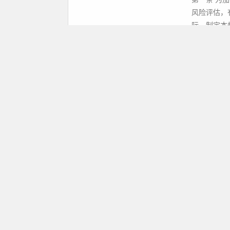
风险评估，
际，制定本规
2019年11
计算机信
制度建设
第一章 总
管理，推动
法。 第二条 
2019年11
计算机信
制度建设
第一章 总
息系统安全