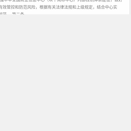
有效管控和防范风险，根据有关法律法规和上级规定，结合中心实
范。 第二条...
阅读全文
月08日
息网络管理暂行办法
则 第一条 为加强中华全国商业信息中心（以下简称中心）信息系统
信息化建设，保障内部控制、办公自动化工作需要，制定本暂行办
...
阅读全文
月08日
息系统保密管理暂行办法
则 第一条 为加强中华全国商业信息中心（以下简称中心） 计算机信
和保密管理，保障计算机信息系统和国家秘密的安全，根据《中华人