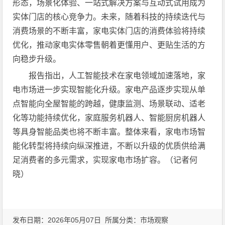
形态，场景化体验、一站式解决方案与互动式试用成为
实体门店的核心竞争力。未来，随着科技的持续迭代与
消费场景的不断丰富，家电实体门店的消费体验将持续
优化，推动家电实体零售朝着更懂用户、更贴生活的方
向稳步升级。
报告指出，人工智能技术在家电领域加速落地，家
电市场进一步实现智能化升级。家电产品逐步实现从单
点智能向全屋智能的跨越，健康监测、场景联动、适老
化等功能持续优化，家庭服务机器人、智能厨房机器人
等具身智能品类也将不断丰富。整体来看，家电市场智
能化转型将持续向纵深推进，不断以升级的优质供给满
足消费者的多元需求，实现家电市场扩容。（记者何
晓）
发布日期：2026年05月07日 所属分类：
市场观察