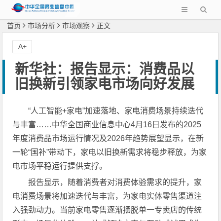
首页
市场分析
市场观察
正文
A+
新华社：报告显示：消费品以
旧换新引领家电市场向好发展
“人工智能+家电”加速落地、家电消费场景持续迭代
与丰富……中华全国商业信息中心4月16日发布的2025
年度消费品市场运行情况及2026年趋势展望显示，在新
一轮“国补”带动下，家电以旧换新需求将稳步释放，为家
电市场平稳运行提供支撑。
报告显示，随着消费者对消费体验需求的提升，家
电消费场景将加速迭代与丰富，为家电实体零售渠道注
入强劲动力。当前家电零售逐渐摆脱单一专卖店的传统