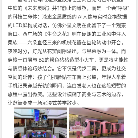
中庭的《未来灵眸》并非静止的雕塑，而是一个会“呼吸”
的科技生命体：液态金属质感的 AI人像与实时变换数据
的LED屏构成对话，仿佛外星文明在此留下了一个观察
窗口。西广场的《生命之花》则在硬朗的工业风中注入
柔软——六朵直径三米的机械花瓣在齿轮转动中开合，
夜晚时分，灯光从花瓣间隙溢出，与星幕融为一体。而
穿梭于首层与 B2的粉色猪猪造型小火车，更是将功能性
与情感体验巧妙结合。它不仅是代步工具，更成为社交
空间的延伸：孩子们把脸贴在车窗上张望，年轻人举着
手机记录穿越光轨的瞬间，连白发老人也在这段短暂的
旅程中露出微笑。这些设计模糊了商业与艺术的边界，
让逛街变成一场沉浸式美学散步。