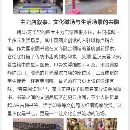
主力店叙事：文化磁场与生活场景的共融
魏公·芳华里的四大主力店像四根支柱，共同撑起一
个多元生活场景。其中国图文创馆的入驻堪称点睛之
笔。作为国家图书馆在文商融合领域的首度创新探索，
它彻底打破了传统书店的刻板印象：头顶“星汉天幕”流转
着古籍中的星河图景，甲骨文浮雕触手可及，珍贵典籍
静陈其间；暖光的灯光漫过书店的座位区，三五成群的
学生捧着一杯有典咖啡，目光落在书页上读得津津有
味；“春草阅读”区里，家长正陪孩子跟着名家导读翻阅童
书；书架之间的文创品展区前更显热闹，不少人驻足拿
起 AR古籍书签、活字印章等文创周边细细观摩欣赏。这
里不仅是书店，更是一个让文化自然流动的磁场。