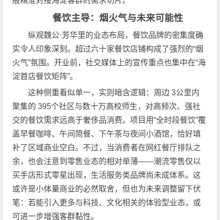
般精准对接海淀客群的需求切片。
餐饮主导：烟火气与未来可能性
纵观魏公·芳华里的业态布局，餐饮品牌的密集度确
实令人印象深刻。超过六十家餐饮店铺构成了强烈的“烟
火气”氛围。开业前，社交媒体上的宣传重点也集中在“海
淀首店餐饮矩阵”。
这种侧重看似单一，实则暗含逻辑：周边 3公里内
聚集的 395个社区与数十万高校师生，对高频次、强社
交的餐饮需求远高于奢侈品消费。项目用“全时段餐饮”覆
盖早餐咖啡、午间简餐、下午茶与夜间小酒馆，恰好填
补了区域商业空白。不过，当消费者在网红餐厅排队之
余，也会注意到零售业态的相对单薄——潮流零售仅以
买手店形式零星出现，生活服务类品牌尚未成体系。这
或许是小体量商业的必然取舍，但也为未来调整留下伏
笔：若能引入更多与科技、文化相关的体验型业态，或
可进一步增强客群黏性。