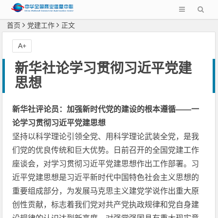
首页
党建工作
正文
A+
新华社论学习贯彻习近平党建
思想
新华社评论员：加强新时代党的建设的根本遵循——一
论学习贯彻习近平党建思想
坚持以科学理论引领全党、用科学理论武装全党，是我
们党的优良传统和巨大优势。日前召开的全国党建工作
座谈会，对学习贯彻习近平党建思想作出工作部署。习
近平党建思想是习近平新时代中国特色社会主义思想的
重要组成部分，为发展马克思主义建党学说作出重大原
创性贡献，标志着我们党对共产党执政规律和党自身建