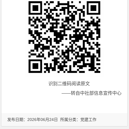
识别二维码阅读原文
——转自中社部信息宣传中心
发布日期：2026年06月24日 所属分类：
党建工作