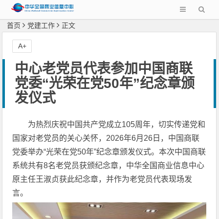
首页
党建工作
正文
A+
中心老党员代表参加中国商联
党委“光荣在党50年”纪念章颁
发仪式
为热烈庆祝中国共产党成立105周年，切实传递党和
国家对老党员的关心关怀，2026年6月26日，中国商联
党委举办“光荣在党50年”纪念章颁发仪式。本次中国商联
系统共有8名老党员获颁纪念章，中华全国商业信息中心
原主任王淑贞获此纪念章，并作为老党员代表现场发
言。