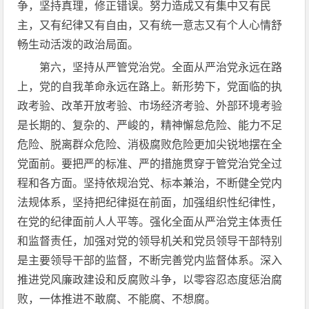
争，坚持真理，修正错误。努力造成又有集中又有民
主，又有纪律又有自由，又有统一意志又有个人心情舒
畅生动活泼的政治局面。
第六，坚持从严管党治党。全面从严治党永远在路
上，党的自我革命永远在路上。新形势下，党面临的执
政考验、改革开放考验、市场经济考验、外部环境考验
是长期的、复杂的、严峻的，精神懈怠危险、能力不足
危险、脱离群众危险、消极腐败危险更加尖锐地摆在全
党面前。要把严的标准、严的措施贯穿于管党治党全过
程和各方面。坚持依规治党、标本兼治，不断健全党内
法规体系，坚持把纪律挺在前面，加强组织性纪律性，
在党的纪律面前人人平等。强化全面从严治党主体责任
和监督责任，加强对党的领导机关和党员领导干部特别
是主要领导干部的监督，不断完善党内监督体系。深入
推进党风廉政建设和反腐败斗争，以零容忍态度惩治腐
败，一体推进不敢腐、不能腐、不想腐。